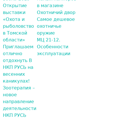
Открытие
в магазине
выставки
Охотничий двор
«Охота и
Самое дешевое
рыболовство
охотничье
в Томской
оружие
области»
МЦ 21-12.
Приглашаем
Особенности
отлично
эксплуатации
отдохнуть В
НКП РУСЬ на
весенних
каникулах!
Зоотерапия –
новое
направление
деятельности
НКП РУСЬ