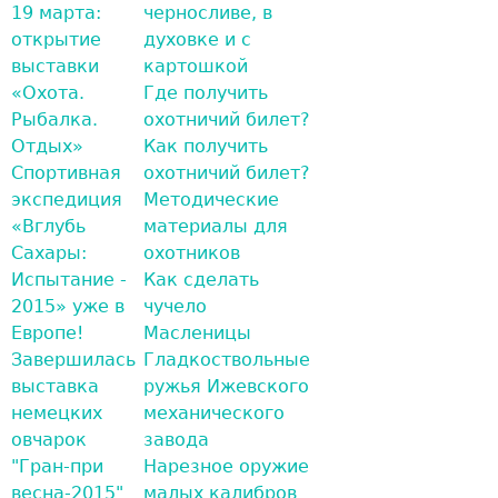
19 марта:
черносливе, в
открытие
духовке и с
выставки
картошкой
«Охота.
Где получить
Рыбалка.
охотничий билет?
Отдых»
Как получить
Спортивная
охотничий билет?
экспедиция
Методические
«Вглубь
материалы для
Сахары:
охотников
Испытание -
Как сделать
2015» уже в
чучело
Европе!
Масленицы
Завершилась
Гладкоствольные
выставка
ружья Ижевского
немецких
механического
овчарок
завода
"Гран-при
Нарезное оружие
весна-2015"
малых калибров