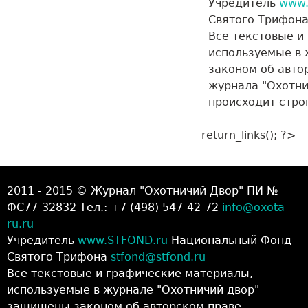
Учредитель
www.
Святого Трифон
Все текстовые и
используемые в
законом об авто
журнала "Охотнич
происходит стро
return_links(); ?>
2011 - 2015 © Журнал "Охотничий Двор" ПИ №
ФС77-32832 Тел.: +7 (498) 547-42-72
info@oxota-
ru.ru
Учредитель
www.STFOND.ru
Национальный Фонд
Святого Трифона
stfond@stfond.ru
Все текстовые и графические материалы,
используемые в журнале "Охотничий двор"
защищены законом об авторском праве.