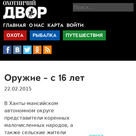
Jump to navigation
П
о
и
с
к
22.02.2015
В Ханты-мансийском
автономном округе
представители коренных
малочисленных народов, а
также сельские жители
охота