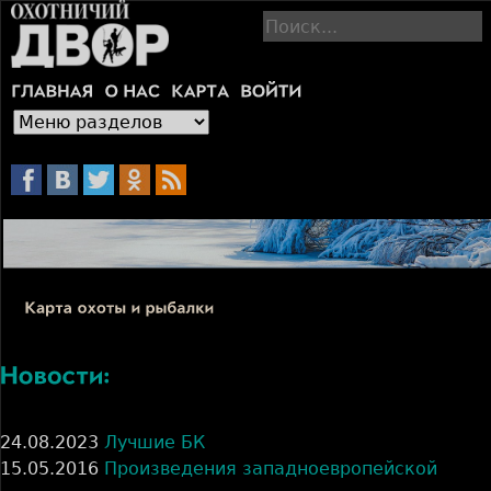
Jump to navigation
П
о
и
с
к
24.08.2023
Лучшие БК
15.05.2016
Произведения западноевропейской