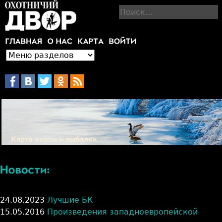
Jump to navigation
П
о
и
с
к
24.08.2023
Лучшие БК
15.05.2016
Произведения западноевропейской