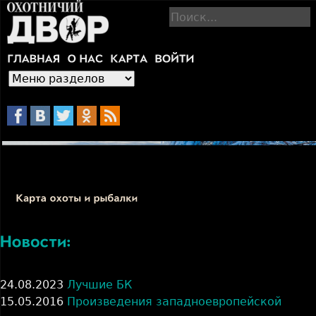
Jump to navigation
П
о
и
с
к
24.08.2023
Лучшие БК
15.05.2016
Произведения западноевропейской