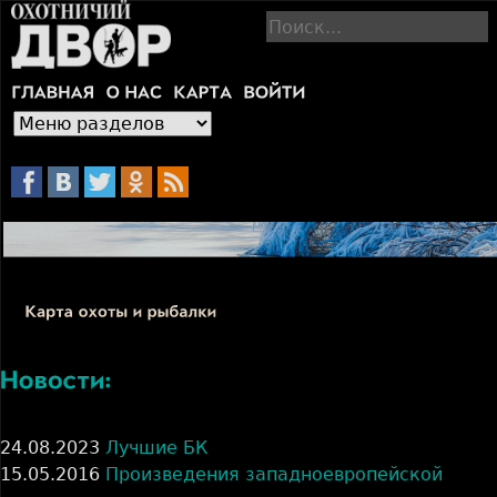
Jump to navigation
П
о
и
с
к
24.08.2023
Лучшие БК
15.05.2016
Произведения западноевропейской