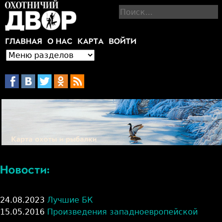
Jump to navigation
П
о
и
с
к
24.08.2023
Лучшие БК
15.05.2016
Произведения западноевропейской