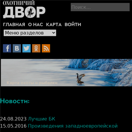
Jump to navigation
П
о
и
с
к
24.08.2023
Лучшие БК
15.05.2016
Произведения западноевропейской